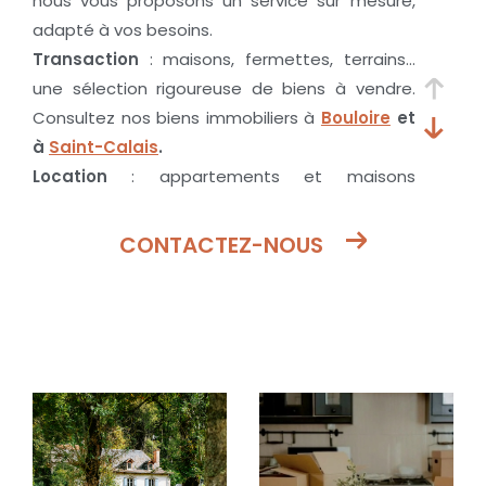
nous vous proposons un service sur mesure,
adapté à vos besoins.
Transaction
: maisons, fermettes, terrains…
une sélection rigoureuse de biens à vendre.
Consultez nos biens immobiliers à
Bouloire
et
à
Saint-Calais
.
Location
: appartements et maisons
confortables, en ville ou à la campagne
Estimation
: une évaluation au juste prix de
CONTACTEZ-NOUS
votre bien
2 agences à votre service : Bouloire &
Saint-Calais