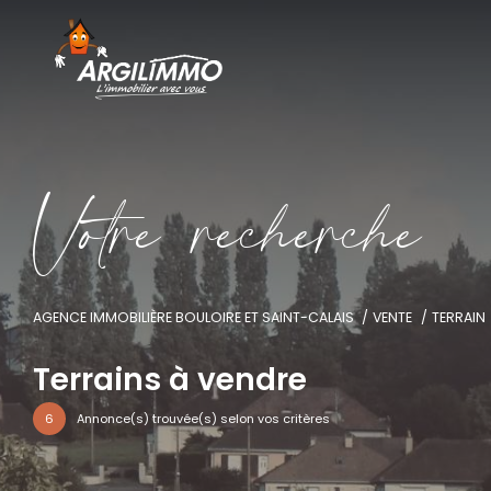
V
o
t
r
e
r
e
c
h
e
r
c
h
e
AGENCE IMMOBILIÈRE BOULOIRE ET SAINT-CALAIS
VENTE
TERRAIN
Terrains à vendre
6
Annonce(s) trouvée(s) selon vos critères