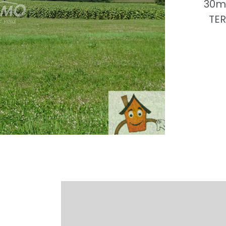
30mn
TER