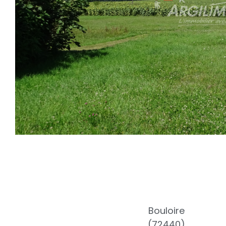
Bouloire
(72440)