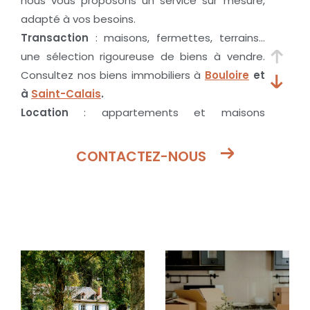
nous vous proposons un service sur mesure,
adapté à vos besoins.
Transaction
: maisons, fermettes, terrains…
une sélection rigoureuse de biens à vendre.
Consultez nos biens immobiliers à
Bouloire
et
à
Saint-Calais
.
Location
: appartements et maisons
confortables, en ville ou à la campagne
Estimation
: une évaluation au juste prix de
CONTACTEZ-NOUS
votre bien
2 agences à votre service : Bouloire &
Saint-Calais