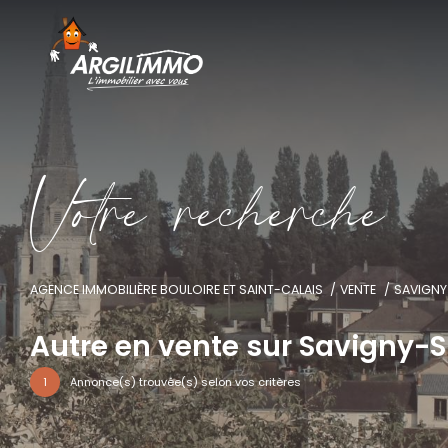
V
o
t
r
e
r
e
c
h
e
r
c
h
e
AGENCE IMMOBILIÈRE BOULOIRE ET SAINT-CALAIS
VENTE
SAVIGNY
Autre en vente sur Savigny-
1
Annonce(s) trouvée(s) selon vos critères