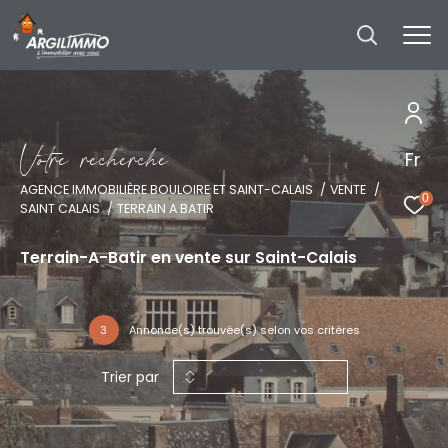
V
o
t
r
e
r
e
c
h
e
r
c
h
e
Fr
AGENCE IMMOBILIÈRE BOULOIRE ET SAINT-CALAIS
VENTE
0
SAINT CALAIS
TERRAIN A BATIR
Terrain-A-Batir en vente sur Saint-Calais
3
Annonce(s) trouvée(s) selon vos critères
Trier par