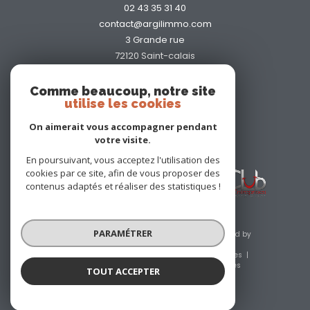
02 43 35 31 40
contact@argilimmo.com
3 Grande rue
72120
saint-calais
Comme beaucoup, notre site
utilise les cookies
On aimerait vous accompagner pendant
votre visite.
Adhérents
En poursuivant, vous acceptez l'utilisation des
cookies par ce site, afin de vous proposer des
contenus adaptés et réaliser des statistiques !
PARAMÉTRER
© 2026 | Tous droits réservés | Traduction powered by
Google |
Nos honoraires
Plan du site
Mentions légales
Admin
Nos liens
Politique RGPD
Cookies
TOUT ACCEPTER