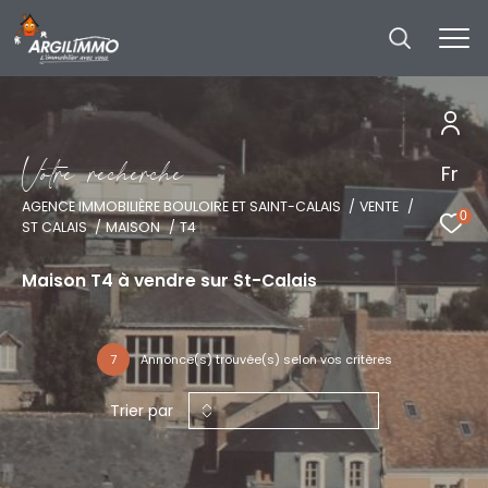
V
o
t
r
e
r
e
c
h
e
r
c
h
e
Fr
AGENCE IMMOBILIÈRE BOULOIRE ET SAINT-CALAIS
VENTE
0
ST CALAIS
MAISON
T4
Maison T4 à vendre sur St-Calais
7
Annonce(s) trouvée(s) selon vos critères
Trier par