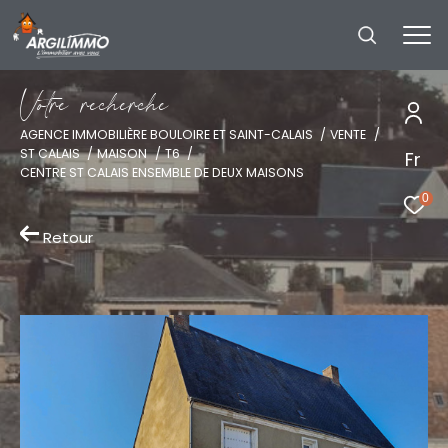
V
o
t
r
e
r
e
c
h
e
r
c
h
e
AGENCE IMMOBILIÈRE BOULOIRE ET SAINT-CALAIS
VENTE
ST CALAIS
MAISON
T6
Fr
CENTRE ST CALAIS ENSEMBLE DE DEUX MAISONS
0
Retour