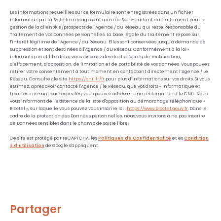
Les informations recueillies sur ce formulaire sont enregistrées dans un fichier
informatisé par La Boite Immo agissant comme Sous-traitant du traitement pour la
gestion de la clientèle/prospects de l'Agence / du Réseau qui reste Responsable du
Traitement de vos Données personnelles. La base légale du traitement repose sur
l'intérêt légitime de l'Agence / du Réseau. Elles sont conservées jusqu'à demande de
suppression et sont destinées à l'Agence / au Réseau. Conformément à la loi «
informatique et libertés », vous disposez des droits d’accès, de rectification,
d’effacement, d’opposition, de limitation et de portabilité de vos données. Vous pouvez
retirer votre consentement à tout moment en contactant directement l’Agence / Le
Réseau. Consultez le site
https://cnil.fr/fr
pour plus d’informations sur vos droits. Si vous
estimez, après avoir contacté l'Agence / le Réseau, que vos droits « Informatique et
Libertés » ne sont pas respectés, vous pouvez adresser une réclamation à la CNIL. Nous
vous informons de l’existence de la liste d'opposition au démarchage téléphonique «
Bloctel », sur laquelle vous pouvez vous inscrire ici :
https://www.bloctel.gouv.fr
. Dans le
cadre de la protection des Données personnelles, nous vous invitons à ne pas inscrire
de Données sensibles dans le champ de saisie libre.
Ce site est protégé par reCAPTCHA, les
Politiques de Confidentialité
et es
Condition
s d'utilisation
de Google s'appliquent.
partager