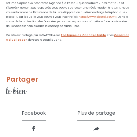
estimez, après avoir contacté l'Agence / le Réseau, que vos droits « Informatique et
Libertés » ne sont pas respectés, vous pouvez adresser une réclamation à la CNIL. Nous
vous informons de l’existence de la liste d'opposition au démarchage téléphonique «
Bloctel », sur laquelle vous pouvez vous inscrire ici :
https://www.bloctel.gouv.fr
. Dans le
cadre de la protection des Données personnelles, nous vous invitons à ne pas inscrire
de Données sensibles dans le champ de saisie libre.
Ce site est protégé par reCAPTCHA, les
Politiques de Confidentialité
et es
Condition
s d'utilisation
de Google s'appliquent.
partager
le bien
Facebook
Plus de partage