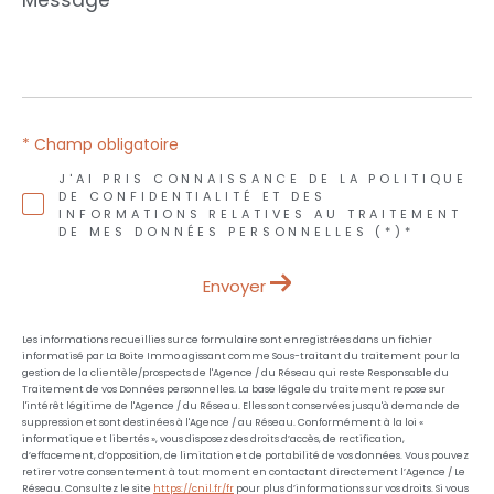
*
* Champ obligatoire
J'AI PRIS CONNAISSANCE DE LA POLITIQUE
DE CONFIDENTIALITÉ ET DES
INFORMATIONS RELATIVES AU TRAITEMENT
DE MES DONNÉES PERSONNELLES (*)*
Envoyer
Les informations recueillies sur ce formulaire sont enregistrées dans un fichier
informatisé par La Boite Immo agissant comme Sous-traitant du traitement pour la
gestion de la clientèle/prospects de l'Agence / du Réseau qui reste Responsable du
Traitement de vos Données personnelles. La base légale du traitement repose sur
l'intérêt légitime de l'Agence / du Réseau. Elles sont conservées jusqu'à demande de
suppression et sont destinées à l'Agence / au Réseau. Conformément à la loi «
informatique et libertés », vous disposez des droits d’accès, de rectification,
d’effacement, d’opposition, de limitation et de portabilité de vos données. Vous pouvez
retirer votre consentement à tout moment en contactant directement l’Agence / Le
Réseau. Consultez le site
https://cnil.fr/fr
pour plus d’informations sur vos droits. Si vous