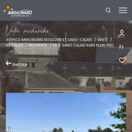
V
o
t
r
e
r
e
c
h
e
r
c
h
e
AGENCE IMMOBILIÈRE BOULOIRE ET SAINT-CALAIS
VENTE
ST CALAIS
PROPRIETE
T6
SAINT CALAIS RARE PLAIN PIED
Fr
0
Retour